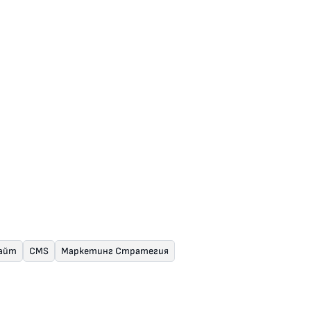
Клиент
others
Hypertro
Brothers
Локаци
сайт
CMS
Маркетинг Стратегия