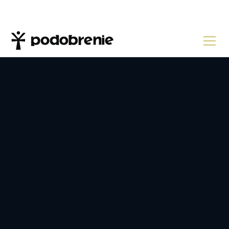
ПОРТФОЛИО
Фирмен Уебсайт За
Бизнес Растеж
Част от бизнесите, с които работим или сме
работили
ИЗРАБОТКА НА УЕБСАЙТ ЗА